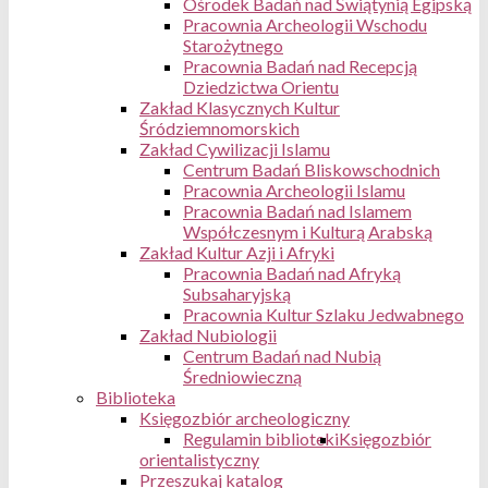
Ośrodek Badań nad Świątynią Egipską
Pracownia Archeologii Wschodu
Starożytnego
Pracownia Badań nad Recepcją
Dziedzictwa Orientu
Zakład Klasycznych Kultur
Śródziemnomorskich
Zakład Cywilizacji Islamu
Centrum Badań Bliskowschodnich
Pracownia Archeologii Islamu
Pracownia Badań nad Islamem
Współczesnym i Kulturą Arabską
Zakład Kultur Azji i Afryki
Pracownia Badań nad Afryką
Subsaharyjską
Pracownia Kultur Szlaku Jedwabnego
Zakład Nubiologii
Centrum Badań nad Nubią
Średniowieczną
Biblioteka
Księgozbiór archeologiczny
Regulamin biblioteki
Księgozbiór
orientalistyczny
Przeszukaj katalog