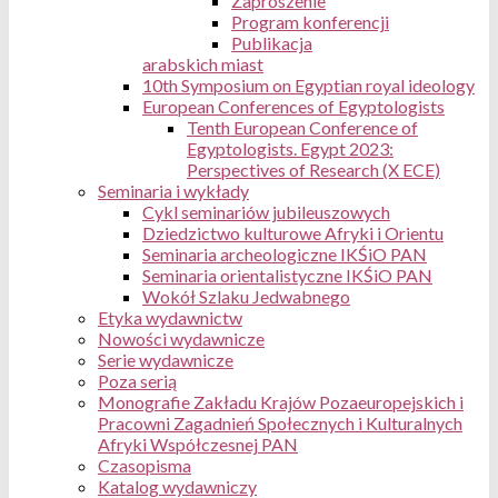
Zaproszenie
Program konferencji
Publikacja
arabskich miast
10th Symposium on Egyptian royal ideology
European Conferences of Egyptologists
Tenth European Conference of
Egyptologists. Egypt 2023:
Perspectives of Research (X ECE)
Seminaria i wykłady
Cykl seminariów jubileuszowych
Dziedzictwo kulturowe Afryki i Orientu
Seminaria archeologiczne IKŚiO PAN
Seminaria orientalistyczne IKŚiO PAN
Wokół Szlaku Jedwabnego
Etyka wydawnictw
Nowości wydawnicze
Serie wydawnicze
Poza serią
Monografie Zakładu Krajów Pozaeuropejskich i
Pracowni Zagadnień Społecznych i Kulturalnych
Afryki Współczesnej PAN
Czasopisma
Katalog wydawniczy