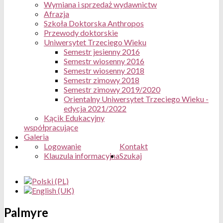
Wymiana i sprzedaż wydawnictw
Afrazja
Szkoła Doktorska Anthropos
Przewody doktorskie
Uniwersytet Trzeciego Wieku
Semestr jesienny 2016
Semestr wiosenny 2016
Semestr wiosenny 2018
Semestr zimowy 2018
Semestr zimowy 2019/2020
Orientalny Uniwersytet Trzeciego Wieku -
edycja 2021/2022
Kącik Edukacyjny
współpracujące
Galeria
Logowanie
Kontakt
Klauzula informacyjna
Szukaj
Palmyre