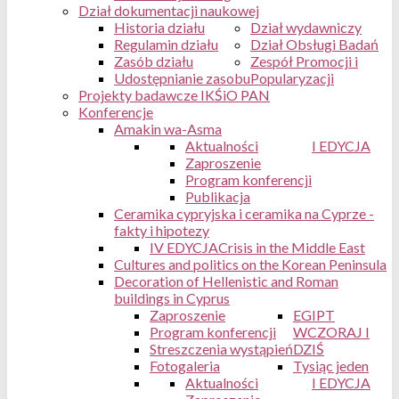
Dział dokumentacji naukowej
Historia działu
Dział wydawniczy
Regulamin działu
Dział Obsługi Badań
Zasób działu
Zespół Promocji i
Udostępnianie zasobu
Popularyzacji
Projekty badawcze IKŚiO PAN
Konferencje
Amakin wa-Asma
Aktualności
I EDYCJA
Zaproszenie
Program konferencji
Publikacja
Ceramika cypryjska i ceramika na Cyprze -
fakty i hipotezy
IV EDYCJA
Crisis in the Middle East
Cultures and politics on the Korean Peninsula
Decoration of Hellenistic and Roman
buildings in Cyprus
Zaproszenie
EGIPT
Program konferencji
WCZORAJ I
Streszczenia wystąpień
DZIŚ
Fotogaleria
Tysiąc jeden
Aktualności
I EDYCJA