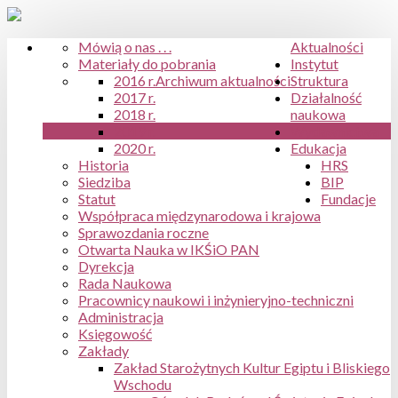
Mówią o nas . . .
Aktualności
Materiały do pobrania
Instytut
2016 r.
Archiwum aktualności
Struktura
2017 r.
Działalność
2018 r.
naukowa
2019 r.
Wydawnictwa
2020 r.
Edukacja
Historia
HRS
Siedziba
BIP
Statut
Fundacje
Współpraca międzynarodowa i krajowa
Sprawozdania roczne
Otwarta Nauka w IKŚiO PAN
Dyrekcja
Rada Naukowa
Pracownicy naukowi i inżynieryjno-techniczni
Administracja
Księgowość
Zakłady
Zakład Starożytnych Kultur Egiptu i Bliskiego
Wschodu