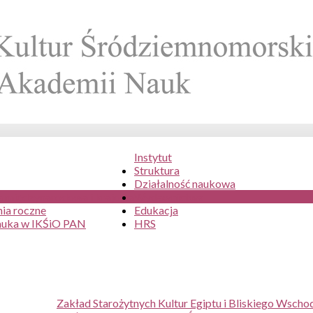
Instytut
Struktura
Działalność naukowa
 międzynarodowa i krajowa
Wydawnictwa
ia roczne
Edukacja
auka w IKŚiO PAN
HRS
Zakład Starożytnych Kultur Egiptu i Bliskiego Wscho