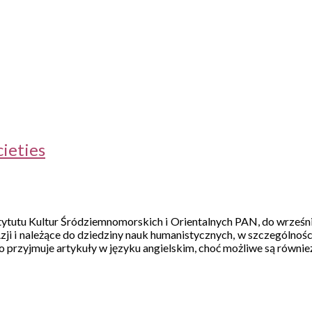
ieties
stytutu Kultur Śródziemnomorskich i Orientalnych PAN, do wrześ
i należące do dziedziny nauk humanistycznych, w szczególności dys
mo przyjmuje artykuły w języku angielskim, choć możliwe są równi