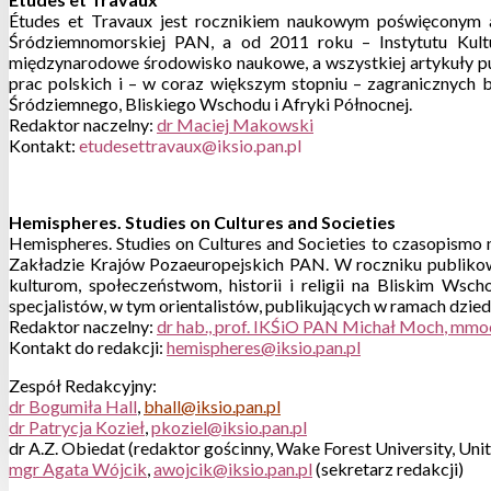
Études et Travaux jest rocznikiem naukowym poświęconym a
Śródziemnomorskiej PAN, a od 2011 roku – Instytutu Kult
międzynarodowe środowisko naukowe, a wszystkiej artykuły pu
prac polskich i – w coraz większym stopniu – zagranicznych 
Śródziemnego, Bliskiego Wschodu i Afryki Północnej.
Redaktor naczelny:
dr Maciej Makowski
Kontakt:
etudesettravaux@iksio.pan.pl
Hemispheres. Studies on Cultures and Societies
Hemispheres. Studies on Cultures and Societies to czasopismo
Zakładzie Krajów Pozaeuropejskich PAN. W roczniku publikow
kulturom, społeczeństwom, historii i religii na Bliskim Wsc
specjalistów, w tym orientalistów, publikujących w ramach dziedz
Redaktor naczelny:
dr hab., prof. IKŚiO PAN Michał Moch
,
Kontakt do redakcji:
Zespół Redakcyjny:
dr Bogumiła Hall
,
dr Patrycja Kozieł
,
dr A.Z. Obiedat (redaktor gościnny, Wake Forest University, Unit
mgr Agata Wójcik
,
(sekretarz redakcji)