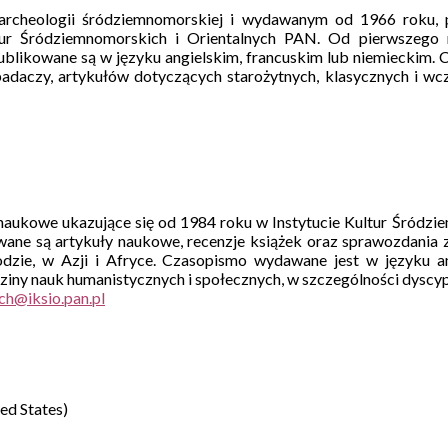
rcheologii śródziemnomorskiej i wydawanym od 1966 roku, p
ur Śródziemnomorskich i Orientalnych PAN. Od pierwszego 
blikowane są w języku angielskim, francuskim lub niemieckim.
badaczy, artykułów dotyczących starożytnych, klasycznych i w
 naukowe ukazujące się od 1984 roku w Instytucie Kultur Śródzi
ane są artykuły naukowe, recenzje książek oraz sprawozdania
hodzie, w Azji i Afryce. Czasopismo wydawane jest w języku a
iny nauk humanistycznych i społecznych, w szczególności dyscypliny
ed States)