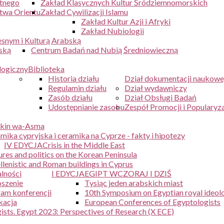
ytnego
Zakład Klasycznych Kultur Śródziemnomorskich
twa Orientu
Zakład Cywilizacji Islamu
Zakład Kultur Azji i Afryki
Zakład Nubiologii
snym i Kulturą Arabską
ską
Centrum Badań nad Nubią Średniowieczną
logiczny
Biblioteka
Historia działu
Dział dokumentacji naukowe
Regulamin działu
Dział wydawniczy
Zasób działu
Dział Obsługi Badań
Udostępnianie zasobu
Zespół Promocji i Popularyza
kin wa-Asma
mika cypryjska i ceramika na Cyprze - fakty i hipotezy
IV EDYCJA
Crisis in the Middle East
ures and politics on the Korean Peninsula
lenistic and Roman buildings in Cyprus
lności
I EDYCJA
EGIPT WCZORAJ I DZIŚ
szenie
Tysiąc jeden arabskich miast
am konferencji
10th Symposium on Egyptian royal ideol
kacja
European Conferences of Egyptologists
sts. Egypt 2023: Perspectives of Research (X ECE)