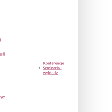
j
cji
Konferencje
Seminaria i
wykłady
ogy