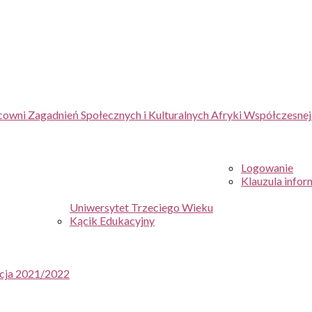
cowni Zagadnień Społecznych i Kulturalnych Afryki Współczesne
Logowanie
Klauzula infor
Uniwersytet Trzeciego Wieku
Kącik Edukacyjny
ycja 2021/2022