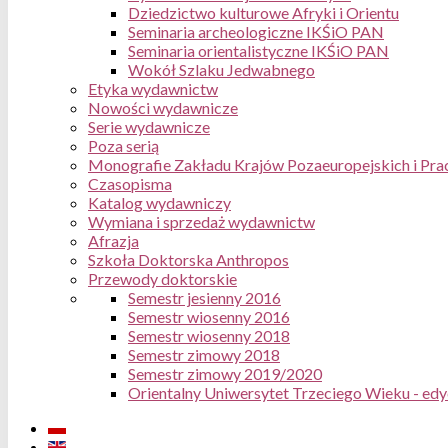
Dziedzictwo kulturowe Afryki i Orientu
Seminaria archeologiczne IKŚiO PAN
Seminaria orientalistyczne IKŚiO PAN
Wokół Szlaku Jedwabnego
Etyka wydawnictw
Nowości wydawnicze
Serie wydawnicze
Poza serią
Monografie Zakładu Krajów Pozaeuropejskich i Pra
Czasopisma
Katalog wydawniczy
Wymiana i sprzedaż wydawnictw
Afrazja
Szkoła Doktorska Anthropos
Przewody doktorskie
Semestr jesienny 2016
Semestr wiosenny 2016
Semestr wiosenny 2018
Semestr zimowy 2018
Semestr zimowy 2019/2020
Orientalny Uniwersytet Trzeciego Wieku - ed