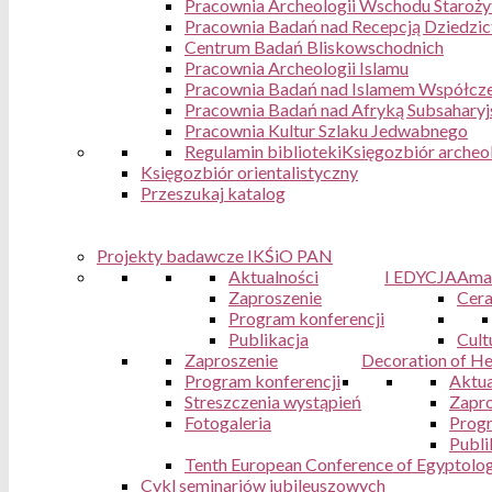
Pracownia Archeologii Wschodu Staroż
Pracownia Badań nad Recepcją Dziedzic
Centrum Badań Bliskowschodnich
Pracownia Archeologii Islamu
Pracownia Badań nad Islamem Współcze
Pracownia Badań nad Afryką Subsaharyj
Pracownia Kultur Szlaku Jedwabnego
Regulamin biblioteki
Księgozbiór archeo
Księgozbiór orientalistyczny
Przeszukaj katalog
Projekty badawcze IKŚiO PAN
Aktualności
I EDYCJA
Ama
Zaproszenie
Cera
Program konferencji
Publikacja
Cult
Zaproszenie
Decoration of Hel
Program konferencji
Aktua
Streszczenia wystąpień
Zapro
Fotogaleria
Progr
Publi
Tenth European Conference of Egyptologi
Cykl seminariów jubileuszowych