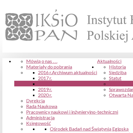
Mówią o nas . . .
Aktualności
Materiały do pobrania
Historia
2016 r.
Archiwum aktualności
Siedziba
2017 r.
Statut
2018 r.
Współpraca
2019 r.
Sprawozdan
2020 r.
Otwarta N
Dyrekcja
Rada Naukowa
Pracownicy naukowi i inżynieryjno-techniczni
Administracja
Księgowość
Ośrodek Badań nad Świątynią Egipską