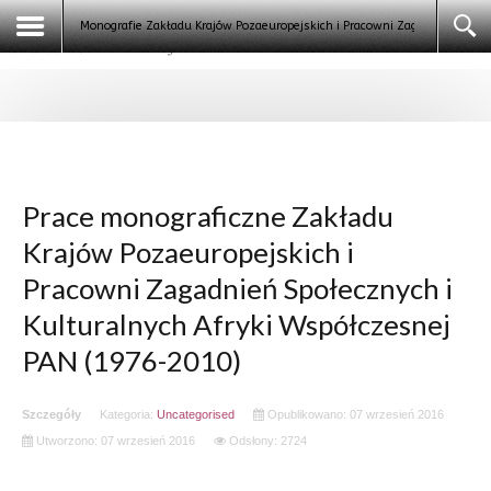
Galeria
Monografie Zakładu Krajów Pozaeuropejskich i Pracowni Zagadnień Społe
Kontakt
Logowanie
Klauzula informacyjna
Szukaj
Prace monograficzne Zakładu
Krajów Pozaeuropejskich i
Pracowni Zagadnień Społecznych i
Kulturalnych Afryki Współczesnej
PAN (1976-2010)
Szczegóły
Kategoria:
Uncategorised
Opublikowano: 07 wrzesień 2016
Utworzono: 07 wrzesień 2016
Odsłony: 2724