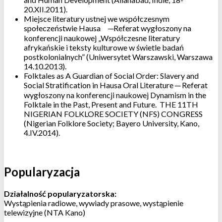
20.XII.2011).
Miejsce literatury ustnej we współczesnym
społeczeństwie Hausa ─Referat wygłoszony na
konferencji naukowej „Współczesne literatury
afrykańskie i teksty kulturowe w świetle badań
postkolonialnych” (Uniwersytet Warszawski, Warszawa
14.10.2013).
Folktales as A Guardian of Social Order: Slavery and
Social Stratification in Hausa Oral Literature ─ Referat
wygłoszony na konferencji naukowej Dynamism in the
Folktale in the Past, Present and Future. THE 11TH
NIGERIAN FOLKLORE SOCIETY (NFS) CONGRESS
(Nigerian Folklore Society; Bayero University, Kano,
4.IV.2014).
Popularyzacja
Działalność popularyzatorska:
Wystąpienia radiowe, wywiady prasowe, wystąpienie
telewizyjne (NTA Kano)