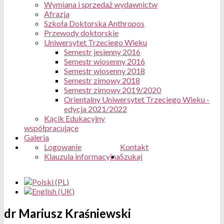
Wymiana i sprzedaż wydawnictw
Afrazja
Szkoła Doktorska Anthropos
Przewody doktorskie
Uniwersytet Trzeciego Wieku
Semestr jesienny 2016
Semestr wiosenny 2016
Semestr wiosenny 2018
Semestr zimowy 2018
Semestr zimowy 2019/2020
Orientalny Uniwersytet Trzeciego Wieku -
edycja 2021/2022
Kącik Edukacyjny
współpracujące
Galeria
Logowanie
Kontakt
Klauzula informacyjna
Szukaj
dr Mariusz Kraśniewski