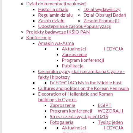
Dział dokumentacji naukowej
Historia działu
Dział wydawniczy
Regulamin działu
Dział Obsługi Badań
Zasób działu
Zespół Promocji i
Udostępnianie zasobu
Popularyzacji
Projekty badawcze IKŚiO PAN
Konferencje
Amakin wa-Asma
Aktualności
I EDYCJA
Zaproszenie
Program konferencji
Publikacja
Ceramika cypryjska i ceramika na Cyprze -
fakty i hipotezy
IV EDYCJA
Crisis in the Middle East
Cultures and politics on the Korean Peninsula
Decoration of Hellenistic and Roman
buildings in Cyprus
Zaproszenie
EGIPT
Program konferencji
WCZORAJ I
Streszczenia wystąpień
DZIŚ
Fotogaleria
Tysiąc jeden
Aktualności
I EDYCJA