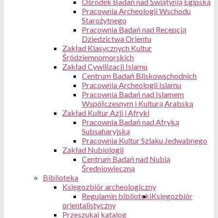
Ośrodek Badań nad Świątynią Egipską
Pracownia Archeologii Wschodu
Starożytnego
Pracownia Badań nad Recepcją
Dziedzictwa Orientu
Zakład Klasycznych Kultur
Śródziemnomorskich
Zakład Cywilizacji Islamu
Centrum Badań Bliskowschodnich
Pracownia Archeologii Islamu
Pracownia Badań nad Islamem
Współczesnym i Kulturą Arabską
Zakład Kultur Azji i Afryki
Pracownia Badań nad Afryką
Subsaharyjską
Pracownia Kultur Szlaku Jedwabnego
Zakład Nubiologii
Centrum Badań nad Nubią
Średniowieczną
Biblioteka
Księgozbiór archeologiczny
Regulamin biblioteki
Księgozbiór
orientalistyczny
Przeszukaj katalog