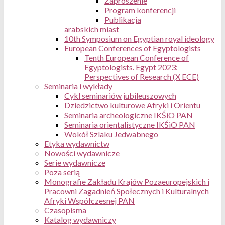
Zaproszenie
Program konferencji
Publikacja
arabskich miast
10th Symposium on Egyptian royal ideology
European Conferences of Egyptologists
Tenth European Conference of
Egyptologists. Egypt 2023:
Perspectives of Research (X ECE)
Seminaria i wykłady
Cykl seminariów jubileuszowych
Dziedzictwo kulturowe Afryki i Orientu
Seminaria archeologiczne IKŚiO PAN
Seminaria orientalistyczne IKŚiO PAN
Wokół Szlaku Jedwabnego
Etyka wydawnictw
Nowości wydawnicze
Serie wydawnicze
Poza serią
Monografie Zakładu Krajów Pozaeuropejskich i
Pracowni Zagadnień Społecznych i Kulturalnych
Afryki Współczesnej PAN
Czasopisma
Katalog wydawniczy