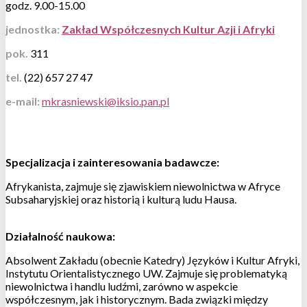
godz. 9.00-15.00
jednostka:
Zakład Współczesnych Kultur Azji i Afryki
pok.
311
tel.
(22) 657 27 47
e-mail:
Specjalizacja i zainteresowania badawcze:
Afrykanista, zajmuje się zjawiskiem niewolnictwa w Afryce
Subsaharyjskiej oraz historią i kulturą ludu Hausa.
Działalność naukowa:
Absolwent Zakładu (obecnie Katedry) Języków i Kultur Afryki,
Instytutu Orientalistycznego UW. Zajmuje się problematyką
niewolnictwa i handlu ludźmi, zarówno w aspekcie
współczesnym, jak i historycznym. Bada związki między