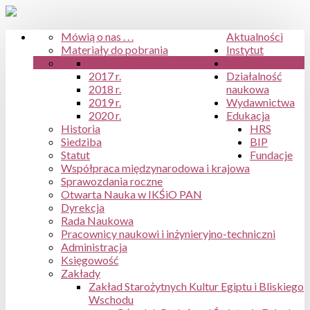
Mówią o nas . . .
Aktualności
Materiały do pobrania
Instytut
2016 r.
Archiwum aktualności
Struktura
2017 r.
Działalność
2018 r.
naukowa
2019 r.
Wydawnictwa
2020 r.
Edukacja
Historia
HRS
Siedziba
BIP
Statut
Fundacje
Współpraca międzynarodowa i krajowa
Sprawozdania roczne
Otwarta Nauka w IKŚiO PAN
Dyrekcja
Rada Naukowa
Pracownicy naukowi i inżynieryjno-techniczni
Administracja
Księgowość
Zakłady
Zakład Starożytnych Kultur Egiptu i Bliskiego
Wschodu